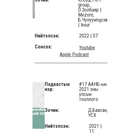
group,
О.Золбаяр |
Mezorn,
Б.Чулуунпүрэв
| Insur
Нийтэлсэн:
2022 | 07
Сонсох:
Youtube
Apple Podcast
Подкастын
#17 ААНБ-ын
нэр:
2021 оны
улсын
тооллого
Зочин:
Д.Баасан,
ҮСХ
Нийтэлсэн:
2021 |
11