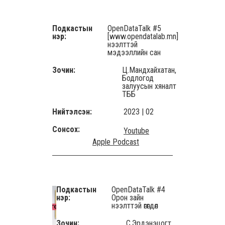
Подкастын
OpenDataTalk #5
нэр:
[www.opendatalab.mn]
нээлттэй
мэдээллийн сан
Зочин:
Ц.Мандхайхатан,
Бодлогод
залуусын хяналт
ТББ
Нийтэлсэн:
2023 | 02
Сонсох:
Youtube
Apple Podcast
Подкастын
OpenDataTalk #4
нэр:
Орон зайн
нээлттэй өгөгдөл
Зочин:
С.Эрдэнэцогт,