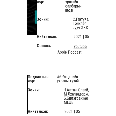
нэр:
хөрөнгийн
салбарын
өгөгдөл
Зочин:
С.Гантуяа,
Тэнхлэг
зууч ХХК
Нийтэлсэн:
2021 | 05
Сонсох:
Youtube
Apple Podcast
Подкастын
#6 Өгөгдлийн
нэр:
ухааны тухай
Зочин:
Ч.Алтан-Өлзий,
М.Лхагвадорж,
Б.Билэгсайхан,
MLUB
Нийтэлсэн:
2021 | 05