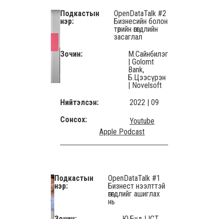
Подкастын
OpenDataTalk #2
нэр:
Бизнесийн болон
төрийн өгөгдлийн
засаглал
Зочин:
М.Сайнбилэг
| Golomt
Bank,
Б.Цээсүрэн
| Novelsoft
Нийтэлсэн:
2022 | 09
Сонсох:
Youtube
Apple Podcast
Подкастын
OpenDataTalk #1
нэр:
Бизнест нээлттэй
өгөгдлийг ашиглах
нь
Зочин:
Ю.Буд | ICT