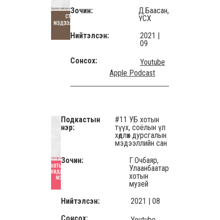
Зочин:
Д.Баасан,
ҮСХ
Нийтэлсэн:
2021 |
09
Сонсох:
Youtube
Apple Podcast
Подкастын
#11 УБ хотын
нэр:
түүх, соёлын үл
хөдлөх дурсгалын
мэдээллийн сан
Зочин:
Г.Очбаяр,
Улаанбаатар
хотын
музей
Нийтэлсэн:
2021 | 08
Сонсох:
Youtube