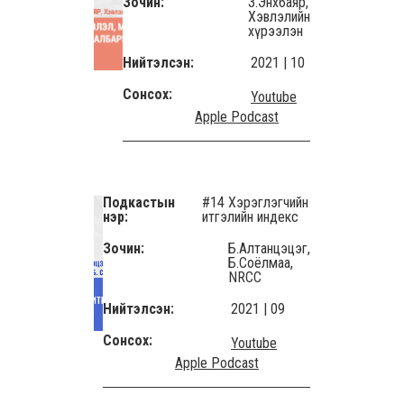
Зочин:
З.Энхбаяр,
Хэвлэлийн
хүрээлэн
Нийтэлсэн:
2021 | 10
Сонсох:
Youtube
Apple Podcast
Подкастын
#14 Хэрэглэгчийн
нэр:
итгэлийн индекс
Зочин:
Б.Алтанцэцэг,
Б.Соёлмаа,
NRCC
Нийтэлсэн:
2021 | 09
Сонсох:
Youtube
Apple Podcast