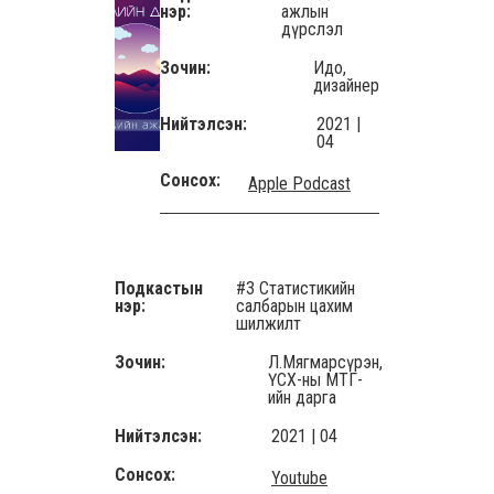
нэр:
ажлын
дүрслэл
Зочин:
Идо,
дизайнер
Нийтэлсэн:
2021 |
04
Сонсох:
Apple Podcast
Подкастын
#3 Статистикийн
нэр:
салбарын цахим
шилжилт
Зочин:
Л.Мягмарсүрэн,
ҮСХ-ны МТГ-
ийн дарга
Нийтэлсэн:
2021 | 04
Сонсох:
Youtube