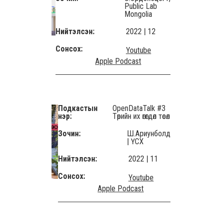
Public Lab
Mongolia
Нийтэлсэн:
2022 | 12
Сонсох:
Youtube
Apple Podcast
Подкастын
OpenDataTalk #3
нэр:
Төрийн их өгөгдөл төсөл
Зочин:
Ш.Ариунболд
| ҮСХ
Нийтэлсэн:
2022 | 11
Сонсох:
Youtube
Apple Podcast