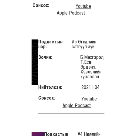
Сонсох:
Youtube
Apple Podcast
Подкастын
#5 Өгөгдлийн
нэр:
сэтгүүл зүй
Зочин:
Б.Мөнхгэрэл,
Т.Есөн-
Эрдэнэ,
Хэвлэлийн
хүрээлэн
Нийтэлсэн:
2021 | 04
Сонсох:
Youtube
Apple Podcast
Подкастын
#4 Нөлөөллийн