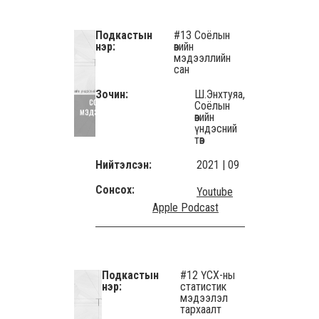
Подкастын
#13 Соёлын
нэр:
өвийн
мэдээллийн
сан
Зочин:
Ш.Энхтуяа,
Соёлын
өвийн
үндэсний
төв
Нийтэлсэн:
2021 | 09
Сонсох:
Youtube
Apple Podcast
Подкастын
#12 ҮСХ-ны
нэр:
статистик
мэдээлэл
тархаалт