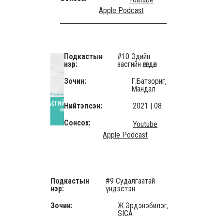
Apple Podcast
Подкастын
#10 Эдийн
нэр:
засгийн өгөгдөл
Зочин:
Г.Батзориг,
Мандал
Нийтэлсэн:
2021 | 08
Сонсох:
Youtube
Apple Podcast
Подкастын
#9 Судалгаатай
нэр:
үндэстэн
Зочин:
Ж.Эрдэнэбилэг,
SICA