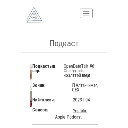
Подкаст
Подкастын
OpenDataTalk #6
нэр:
Сонгуулийн
нээлттэй өгөгдөл
Зочин:
П.Алтанчимэг,
СЕХ
Нийтэлсэн:
2023 | 04
Сонсох:
Youtube
Apple Podcast