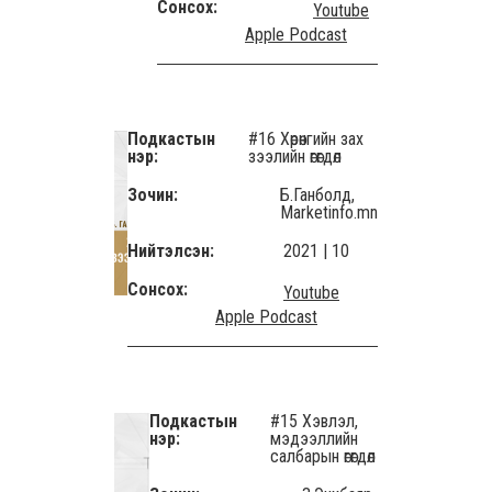
Сонсох:
Youtube
Apple Podcast
Подкастын
#16 Хөрөнгийн зах
нэр:
зээлийн өгөгдөл
Зочин:
Б.Ганболд,
Marketinfo.mn
Нийтэлсэн:
2021 | 10
Сонсох:
Youtube
Apple Podcast
Подкастын
#15 Хэвлэл,
нэр:
мэдээллийн
салбарын өгөгдөл